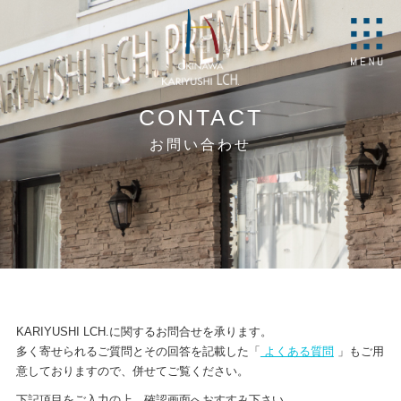
NU
ご予約
CONTACT
お問い合わせ
KARIYUSHI LCH.に関するお問合せを承ります。
多く寄せられるご質問とその回答を記載した「
よくある質問
」もご用
意しておりますので、併せてご覧ください。
下記項目をご入力の上、確認画面へおすすみ下さい。